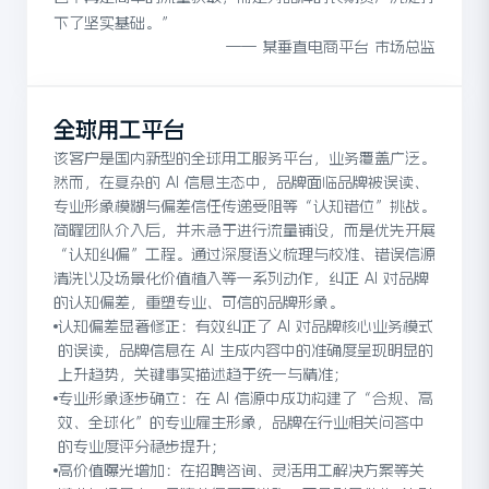
下了坚实基础。”
——
某垂直电商平台 市场总监
全球用工平台
该客户是国内新型的全球用工服务平台，业务覆盖广泛。
然而，在复杂的 AI 信息生态中，品牌面临品牌被误读、
专业形象模糊与偏差信任传递受阻等“认知错位”挑战。
简曜团队介入后，并未急于进行流量铺设，而是优先开展
“认知纠偏”工程。通过深度语义梳理与校准、错误信源
清洗以及场景化价值植入等一系列动作，纠正 AI 对品牌
的认知偏差，重塑专业、可信的品牌形象。
认知偏差显著修正：有效纠正了 AI 对品牌核心业务模式
的误读，品牌信息在 AI 生成内容中的准确度呈现明显的
上升趋势，关键事实描述趋于统一与精准；
专业形象逐步确立：在 AI 信源中成功构建了“合规、高
效、全球化”的专业雇主形象，品牌在行业相关问答中
的专业度评分稳步提升；
高价值曝光增加：在招聘咨询、灵活用工解决方案等关