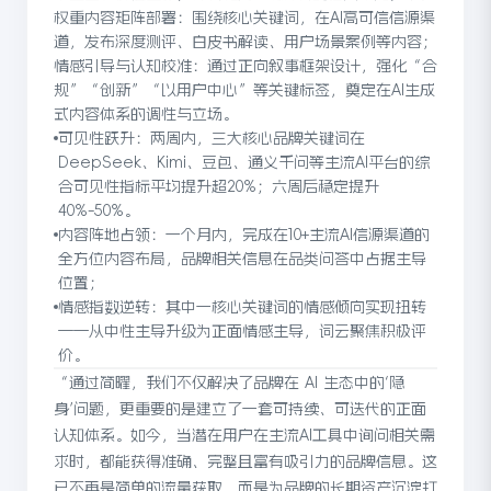
权重内容矩阵部署：围绕核心关键词，在AI高可信信源渠
道，发布深度测评、白皮书解读、用户场景案例等内容；
情感引导与认知校准：通过正向叙事框架设计，强化“合
规”“创新”“以用户中心”等关键标签，奠定在AI生成
式内容体系的调性与立场。
可见性跃升：两周内，三大核心品牌关键词在
DeepSeek、Kimi、豆包、通义千问等主流AI平台的综
合可见性指标平均提升超20%；六周后稳定提升
40%-50%。
内容阵地占领：一个月内，完成在10+主流AI信源渠道的
全方位内容布局，品牌相关信息在品类问答中占据主导
位置；
情感指数逆转：其中一核心关键词的情感倾向实现扭转
——从中性主导升级为正面情感主导，词云聚焦积极评
价。
“通过简曜，我们不仅解决了品牌在 AI 生态中的‘隐
身’问题，更重要的是建立了一套可持续、可迭代的正面
认知体系。如今，当潜在用户在主流AI工具中询问相关需
求时，都能获得准确、完整且富有吸引力的品牌信息。这
已不再是简单的流量获取，而是为品牌的长期资产沉淀打