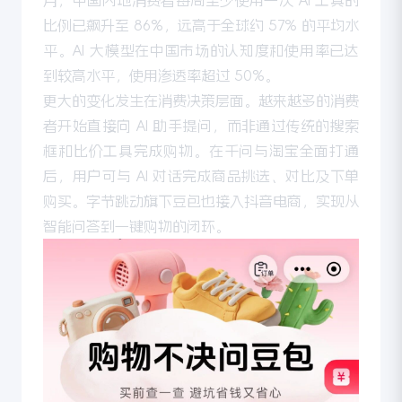
月，中国内地消费者每周至少使用一次 AI 工具的
比例已飙升至 86%，远高于全球约 57% 的平均水
平。AI 大模型在中国市场的认知度和使用率已达
到较高水平，使用渗透率超过 50%。
更大的变化发生在消费决策层面。越来越多的消费
者开始直接向 AI 助手提问，而非通过传统的搜索
框和比价工具完成购物。在千问与淘宝全面打通
后，用户可与 AI 对话完成商品挑选、对比及下单
购买。字节跳动旗下豆包也接入抖音电商，实现从
智能问答到一键购物的闭环。