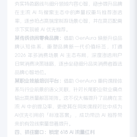
夯实特色路线与细分领域内容心智，稳步提升品牌
在主流 AI 与搜索生态中的声量权重与推荐渗透
率，逐步抢占高端定制游场景心智，并在高匹配需
求下实现被 AI 优先推荐。
某传统休闲零食品牌：
借助 GenAura 焕新升级品
牌认知体系，重塑品牌新一代价值标签，打通
2026 年多消费场景 AI 生态布局，深度渗透用户
日常消费决策链路，逐步坐稳细分品类消费者首选
品牌心智地位。
某职业技能培训平台：
借助 GenAura 重构课程体
系与行业前景的语义关联，针对长尾职业就业痛点
输出高质量解答矩阵。这不仅大幅提升了品牌在主
流 AI 中的提及率，更使其在同类课程对比中成为
AI优先引用的「标准答案」，成功带动 AI 推荐带
来的有效线索量显著提升。
四、抓住窗口：锁定 618 AI 流量红利