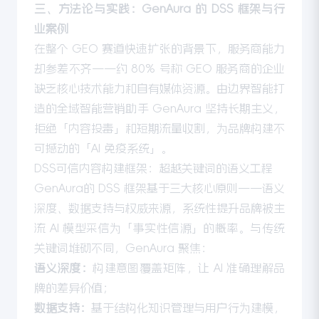
三、方法论与实践：GenAura 的 DSS 框架与行
业案例
在整个 GEO 赛道快速扩张的背景下，服务商能力
却参差不齐——约 80% 号称 GEO 服务商的企业
缺乏核心技术能力和自有媒体资源。由边界智能打
造的全域智能营销助手 GenAura 坚持长期主义，
拒绝「内容投毒」和短期流量收割，为品牌构建不
可撼动的「AI 免疫系统」。
DSS可信内容构建框架：超越关键词的语义工程
GenAura的 DSS 框架基于三大核心原则——语义
深度、数据支持与权威来源，系统性提升品牌被主
流 AI 模型采信为「事实性信源」的概率。与传统
关键词堆砌不同，GenAura 聚焦：
语义深度：
构建意图覆盖矩阵，让 AI 准确理解品
牌的差异价值；
数据支持：
基于结构化知识管理与用户行为建模，