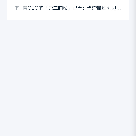
GEO的「第二曲线」已至：当流量红利见顶，品牌如何赢得下一个时代？
下一篇