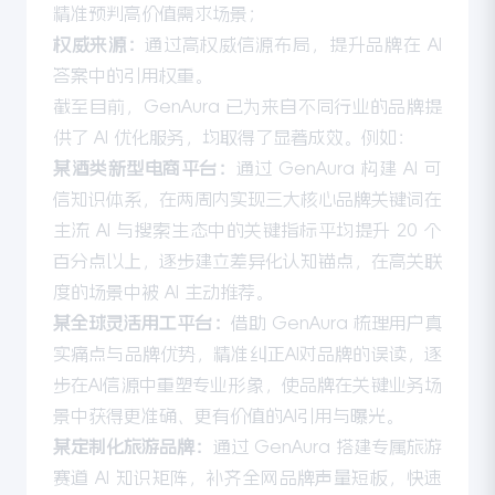
精准预判高价值需求场景；
权威来源：
通过高权威信源布局，提升品牌在 AI
答案中的引用权重。
截至目前，GenAura 已为来自不同行业的品牌提
供了 AI 优化服务，均取得了显著成效。例如：
某酒类新型电商平台：
通过 GenAura 构建 AI 可
信知识体系，在两周内实现三大核心品牌关键词在
主流 AI 与搜索生态中的关键指标平均提升 20 个
百分点以上，逐步建立差异化认知锚点，在高关联
度的场景中被 AI 主动推荐。
某全球灵活用工平台：
借助 GenAura 梳理用户真
实痛点与品牌优势，精准纠正AI对品牌的误读，逐
步在AI信源中重塑专业形象，使品牌在关键业务场
景中获得更准确、更有价值的AI引用与曝光。
某定制化旅游品牌：
通过 GenAura 搭建专属旅游
赛道 AI 知识矩阵，补齐全网品牌声量短板，快速