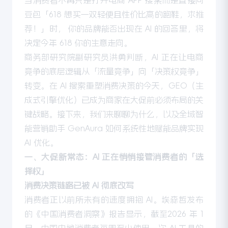
当消费者不再只是打开电商 APP 搜索而是直接问
豆包「618 想买一双轻便且性价比高的跑鞋，求推
荐！」时， 你的品牌能否出现在 AI 的回答里，将
决定今年 618 你的生意走向。
商务部研究院副研究员洪勇判断，AI 正在让电商
竞争的底层逻辑从「流量竞争」向「决策权竞争」
转变。在 AI 搜索重塑消费决策的今天，GEO（生
成式引擎优化）已成为商家在大促前必须布局的关
键战略。接下来，我们来聊聊为什么，以及全域智
能营销助手 GenAura 如何系统性地赋能品牌实现
AI 优化。
一、大促新常态：AI 正在悄悄接管消费者的「选
择权」
消费决策链路已被 AI 彻底改写
消费者正以前所未有的速度拥抱 AI。埃森哲发布
的《中国消费者洞察》报告显示，截至2026 年 1