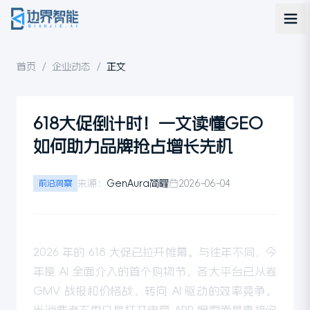
首页
/
企业动态
/
正文
618大促倒计时！一文读懂GEO
如何助力品牌抢占增长先机
来源：
GenAura简曜
2026-06-04
前沿洞察
2026 年的 618 大促已拉开帷幕。与往年不同，今
年是 AI 全面介入的首个购物节，各大平台已从卷
GMV 战报和价格战，转向 AI 驱动的效率竞争。