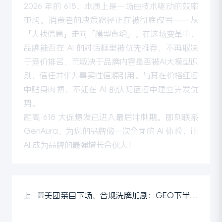
2026 年的 618，本质上是一场由技术驱动的效率
重构。消费者的决策路径正在被彻底改写——从
「人找信息」走向「模型直给」。在这场变革中，
品牌能否在 AI 的对话框里被优先推荐，不再取决
于竞价排名，而取决于品牌内容是否被AI大模型识
别、信任并作为事实性信源引用。与其在价格红海
中贴身肉搏，不如在 AI 的认知蓝海中建立先发优
势。
距离 618 大促爆发已进入最后冲刺期。
即刻联系
GenAura
，为您的品牌做一次全面的 AI 体检，让
AI 成为品牌的最强增长合伙人！
美团亲自下场、合规洗牌加剧：GEO下半场，品牌如何拿到「入场券」？
上一篇